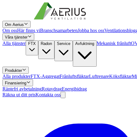
Om Aerius
Om oss
Här finns vi
Branschsamarbeten
Jobba hos oss
Ventilationsblog
Våra tjänster
Alla tjänster
Mekanisk frånluft
OV
FTX
Radon
Service
Avfuktning
Produkter
Alla produkter
FTX-Aggregat
Frånluftsfläktar
Luftrenare
Köksfläktar
Mi
Finansiering
Räntefri avbetalning
Rotavdrag
Energibidrag
Räkna ut ditt pris
Kontakta oss