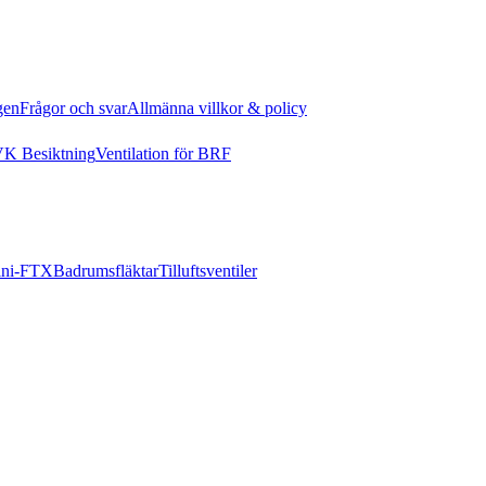
gen
Frågor och svar
Allmänna villkor & policy
K Besiktning
Ventilation för BRF
ni-FTX
Badrumsfläktar
Tilluftsventiler