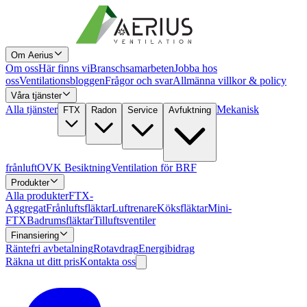
Om Aerius
Om oss
Här finns vi
Branschsamarbeten
Jobba hos
oss
Ventilationsbloggen
Frågor och svar
Allmänna villkor & policy
Våra tjänster
Alla tjänster
Mekanisk
FTX
Radon
Service
Avfuktning
frånluft
OVK Besiktning
Ventilation för BRF
Produkter
Alla produkter
FTX-
Aggregat
Frånluftsfläktar
Luftrenare
Köksfläktar
Mini-
FTX
Badrumsfläktar
Tilluftsventiler
Finansiering
Räntefri avbetalning
Rotavdrag
Energibidrag
Räkna ut ditt pris
Kontakta oss