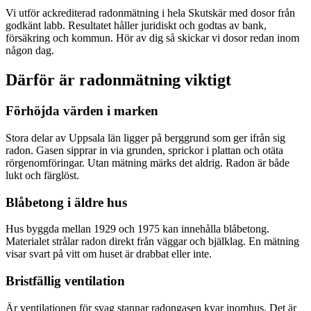
Vi utför ackrediterad radonmätning i hela Skutskär med dosor från
godkänt labb. Resultatet håller juridiskt och godtas av bank,
försäkring och kommun. Hör av dig så skickar vi dosor redan inom
någon dag.
Därför är radonmätning viktigt
Förhöjda värden i marken
Stora delar av Uppsala län ligger på berggrund som ger ifrån sig
radon. Gasen sipprar in via grunden, sprickor i plattan och otäta
rörgenomföringar. Utan mätning märks det aldrig. Radon är både
lukt och färglöst.
Blåbetong i äldre hus
Hus byggda mellan 1929 och 1975 kan innehålla blåbetong.
Materialet strålar radon direkt från väggar och bjälklag. En mätning
visar svart på vitt om huset är drabbat eller inte.
Bristfällig ventilation
Är ventilationen för svag stannar radongasen kvar inomhus. Det är