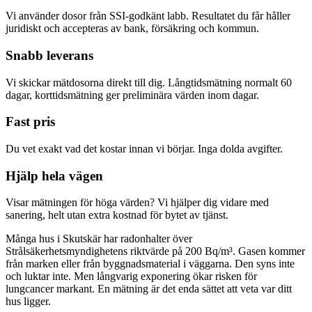
Vi använder dosor från SSI-godkänt labb. Resultatet du får håller
juridiskt och accepteras av bank, försäkring och kommun.
Snabb leverans
Vi skickar mätdosorna direkt till dig. Långtidsmätning normalt 60
dagar, korttidsmätning ger preliminära värden inom dagar.
Fast pris
Du vet exakt vad det kostar innan vi börjar. Inga dolda avgifter.
Hjälp hela vägen
Visar mätningen för höga värden? Vi hjälper dig vidare med
sanering, helt utan extra kostnad för bytet av tjänst.
Många hus i Skutskär har radonhalter över
Strålsäkerhetsmyndighetens riktvärde på 200 Bq/m³. Gasen kommer
från marken eller från byggnadsmaterial i väggarna. Den syns inte
och luktar inte. Men långvarig exponering ökar risken för
lungcancer markant. En mätning är det enda sättet att veta var ditt
hus ligger.