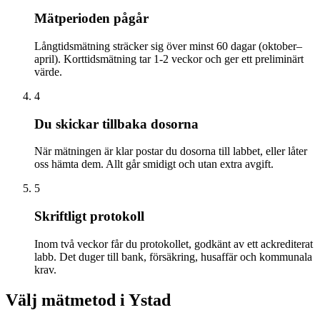
Mätperioden pågår
Långtidsmätning sträcker sig över minst 60 dagar (oktober–
april). Korttidsmätning tar 1-2 veckor och ger ett preliminärt
värde.
4
Du skickar tillbaka dosorna
När mätningen är klar postar du dosorna till labbet, eller låter
oss hämta dem. Allt går smidigt och utan extra avgift.
5
Skriftligt protokoll
Inom två veckor får du protokollet, godkänt av ett ackrediterat
labb. Det duger till bank, försäkring, husaffär och kommunala
krav.
Välj mätmetod i
Ystad