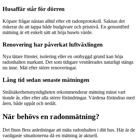
Husaffär står för dörren
Köpare frågar nästan alltid efter ett radonprotokoll. Saknas det
riskerar du att tappa både budgivare och prisnivå. En genomförd
mätning är ett enkelt sätt att höja husets värde.
Renovering har påverkat luftväxlingen
Nya tätare fönster, isolering eller en ombyggd grund kan höja
radonhalten markant. Det som tidigare ventilerades naturligt stängs
nu inne. Mät efter större renoveringar.
Lång tid sedan senaste mätningen
Strålsäkerhetsmyndigheten rekommenderar mätning minst vart
tionde år, eller efter alla större förändringar. Värdena förändras med
åren, både uppåt och nedåt.
När behövs en radonmätning?
Det finns flera anledningar att mäta radonhalten i ditt hus. Här är de
vanligaste situationerna då en mätning är aktuell.