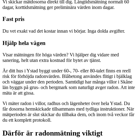
Vi skickar mätdosorna direkt till dig. Långtidsmätning normalt 60
dagar, korttidsmätning ger preliminära värden inom dagar.
Fast pris
Du vet exakt vad det kostar innan vi börjar. Inga dolda avgifter.
Hjälp hela vägen
Visar mätningen för höga värden? Vi hjälper dig vidare med
sanering, helt utan extra kostnad för bytet av tjänst.
Är ditt hus i Ystad byggt under 60-, 70- eller 80-talet finns en reell
risk för förhöjda radonvärden. Blåbetong användes flitigt i bjälklag
och väggar under den perioden. Samtidigt har många villor i Skåne
län byggts på grus- och bergmark som naturligt avger radon. Att inte
mäta är att gissa.
Vi mäter radon i villor, radhus och lägenheter över hela Ystad. Du
får dosorna hemskickade tillsammans med tydliga instruktioner. När
mätperioden är slut skickar du tillbaka dem, och inom två veckor får
du ett komplett protokoll.
Därför är radonmätning viktigt