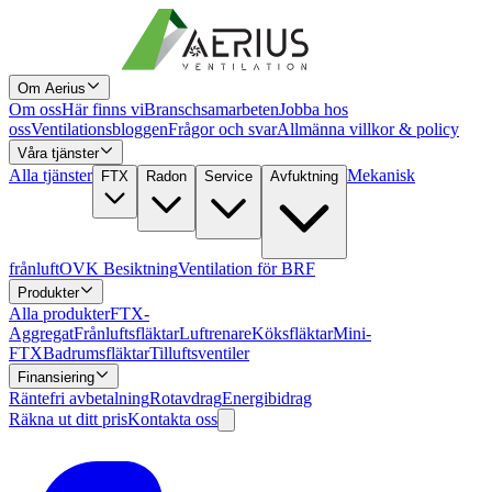
Om Aerius
Om oss
Här finns vi
Branschsamarbeten
Jobba hos
oss
Ventilationsbloggen
Frågor och svar
Allmänna villkor & policy
Våra tjänster
Alla tjänster
Mekanisk
FTX
Radon
Service
Avfuktning
frånluft
OVK Besiktning
Ventilation för BRF
Produkter
Alla produkter
FTX-
Aggregat
Frånluftsfläktar
Luftrenare
Köksfläktar
Mini-
FTX
Badrumsfläktar
Tilluftsventiler
Finansiering
Räntefri avbetalning
Rotavdrag
Energibidrag
Räkna ut ditt pris
Kontakta oss