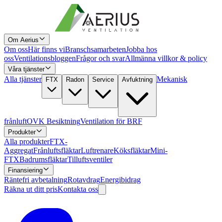
Om Aerius
Om oss
Här finns vi
Branschsamarbeten
Jobba hos
oss
Ventilationsbloggen
Frågor och svar
Allmänna villkor & policy
Våra tjänster
Alla tjänster
Mekanisk
FTX
Radon
Service
Avfuktning
frånluft
OVK Besiktning
Ventilation för BRF
Produkter
Alla produkter
FTX-
Aggregat
Frånluftsfläktar
Luftrenare
Köksfläktar
Mini-
FTX
Badrumsfläktar
Tilluftsventiler
Finansiering
Räntefri avbetalning
Rotavdrag
Energibidrag
Räkna ut ditt pris
Kontakta oss