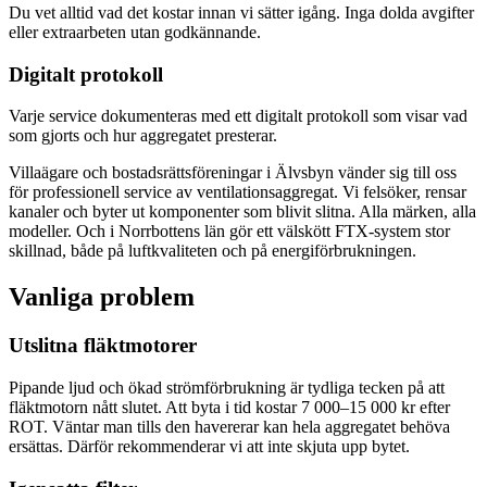
Du vet alltid vad det kostar innan vi sätter igång. Inga dolda avgifter
eller extraarbeten utan godkännande.
Digitalt protokoll
Varje service dokumenteras med ett digitalt protokoll som visar vad
som gjorts och hur aggregatet presterar.
Villaägare och bostadsrättsföreningar i Älvsbyn vänder sig till oss
för professionell service av ventilationsaggregat. Vi felsöker, rensar
kanaler och byter ut komponenter som blivit slitna. Alla märken, alla
modeller. Och i Norrbottens län gör ett välskött FTX-system stor
skillnad, både på luftkvaliteten och på energiförbrukningen.
Vanliga problem
Utslitna fläktmotorer
Pipande ljud och ökad strömförbrukning är tydliga tecken på att
fläktmotorn nått slutet. Att byta i tid kostar 7 000–15 000 kr efter
ROT. Väntar man tills den havererar kan hela aggregatet behöva
ersättas. Därför rekommenderar vi att inte skjuta upp bytet.