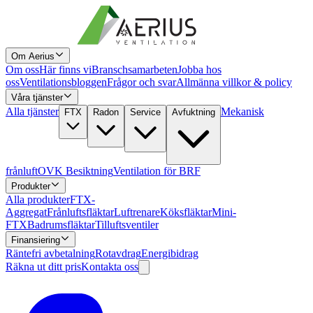
Om Aerius
Om oss
Här finns vi
Branschsamarbeten
Jobba hos
oss
Ventilationsbloggen
Frågor och svar
Allmänna villkor & policy
Våra tjänster
Alla tjänster
Mekanisk
FTX
Radon
Service
Avfuktning
frånluft
OVK Besiktning
Ventilation för BRF
Produkter
Alla produkter
FTX-
Aggregat
Frånluftsfläktar
Luftrenare
Köksfläktar
Mini-
FTX
Badrumsfläktar
Tilluftsventiler
Finansiering
Räntefri avbetalning
Rotavdrag
Energibidrag
Räkna ut ditt pris
Kontakta oss