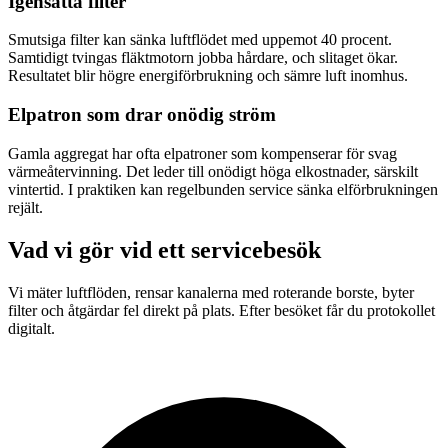
Igensatta filter
Smutsiga filter kan sänka luftflödet med uppemot 40 procent.
Samtidigt tvingas fläktmotorn jobba hårdare, och slitaget ökar.
Resultatet blir högre energiförbrukning och sämre luft inomhus.
Elpatron som drar onödig ström
Gamla aggregat har ofta elpatroner som kompenserar för svag
värmeåtervinning. Det leder till onödigt höga elkostnader, särskilt
vintertid. I praktiken kan regelbunden service sänka elförbrukningen
rejält.
Vad vi gör vid ett servicebesök
Vi mäter luftflöden, rensar kanalerna med roterande borste, byter
filter och åtgärdar fel direkt på plats. Efter besöket får du protokollet
digitalt.