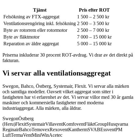
Tjänst
Pris efter ROT
Felsökning av FTX-aggregat
1 500 – 2 500 kr
Ventilationsrengöring inkl. felsökning
2 500 – 3 500 kr
Byte av rotorrem eller rotormotor
2 500 – 7 000 kr
Byte av fläktmotor
7 000 – 15 000 kr
Reparation av äldre aggregat
5 000 – 15 000 kr
Priserna inkluderar 30 procent ROT-avdrag. Vi drar av det direkt på
fakturan.
Vi servar alla ventilationsaggregat
Swegon, Bahco, Östberg, Systemair, Flexit. Vi servar alla märken
och samtliga modeller.
Oavsett vilket aggregat som sitter i
fastigheten har vi erfarenhet av det. Vi servar villor med 30 år gamla
maskiner och kommersiella fastigheter med moderna
industriaggregat. Alla märken, alla åldrar.
Swegon
Östberg
(Heru)
Flexit
Systemair
Villavent
Komfovent
FläktGroup
Husqvarna
Reginair
Bahco
Temovex
Rexovent
Kantherm
SVAB
Essvent
PM
Luft
TermaVent
MiniWin
Acetec