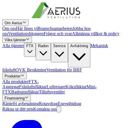
Om Aerius
Om oss
Här finns vi
Branschsamarbeten
Jobba hos
oss
Ventilationsbloggen
Frågor och svar
Allmänna villkor & policy
Våra tjänster
Alla tjänster
Mekanisk
FTX
Radon
Service
Avfuktning
frånluft
OVK Besiktning
Ventilation för BRF
Produkter
Alla produkter
FTX-
Aggregat
Frånluftsfläktar
Luftrenare
Köksfläktar
Mini-
FTX
Badrumsfläktar
Tilluftsventiler
Finansiering
Räntefri avbetalning
Rotavdrag
Energibidrag
Räkna ut ditt pris
Kontakta oss