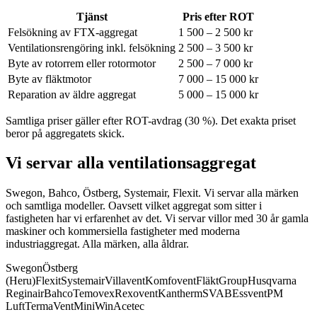
Tjänst
Pris efter ROT
Felsökning av FTX-aggregat
1 500 – 2 500 kr
Ventilationsrengöring inkl. felsökning
2 500 – 3 500 kr
Byte av rotorrem eller rotormotor
2 500 – 7 000 kr
Byte av fläktmotor
7 000 – 15 000 kr
Reparation av äldre aggregat
5 000 – 15 000 kr
Samtliga priser gäller efter ROT-avdrag (30 %). Det exakta priset
beror på aggregatets skick.
Vi servar alla ventilationsaggregat
Swegon, Bahco, Östberg, Systemair, Flexit. Vi servar alla märken
och samtliga modeller.
Oavsett vilket aggregat som sitter i
fastigheten har vi erfarenhet av det. Vi servar villor med 30 år gamla
maskiner och kommersiella fastigheter med moderna
industriaggregat. Alla märken, alla åldrar.
Swegon
Östberg
(Heru)
Flexit
Systemair
Villavent
Komfovent
FläktGroup
Husqvarna
Reginair
Bahco
Temovex
Rexovent
Kantherm
SVAB
Essvent
PM
Luft
TermaVent
MiniWin
Acetec