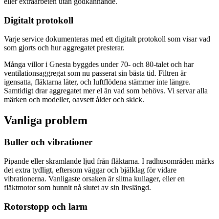
eller extraarbeten utan godkännande.
Digitalt protokoll
Varje service dokumenteras med ett digitalt protokoll som visar vad
som gjorts och hur aggregatet presterar.
Många villor i Gnesta byggdes under 70- och 80-talet och har
ventilationsaggregat som nu passerat sin bästa tid. Filtren är
igensatta, fläktarna låter, och luftflödena stämmer inte längre.
Samtidigt drar aggregatet mer el än vad som behövs. Vi servar alla
märken och modeller, oavsett ålder och skick.
Vanliga problem
Buller och vibrationer
Pipande eller skramlande ljud från fläktarna. I radhusområden märks
det extra tydligt, eftersom väggar och bjälklag för vidare
vibrationerna. Vanligaste orsaken är slitna kullager, eller en
fläktmotor som hunnit nå slutet av sin livslängd.
Rotorstopp och larm