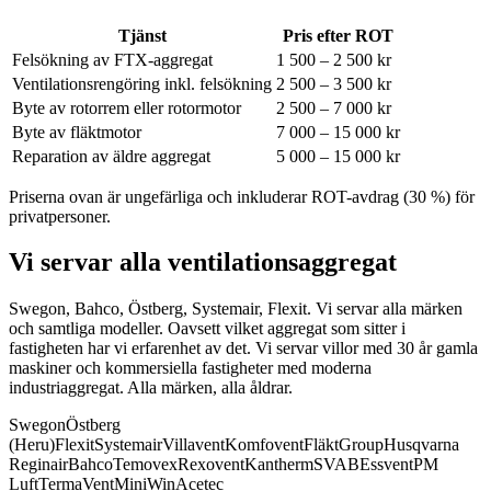
Tjänst
Pris efter ROT
Felsökning av FTX-aggregat
1 500 – 2 500 kr
Ventilationsrengöring inkl. felsökning
2 500 – 3 500 kr
Byte av rotorrem eller rotormotor
2 500 – 7 000 kr
Byte av fläktmotor
7 000 – 15 000 kr
Reparation av äldre aggregat
5 000 – 15 000 kr
Priserna ovan är ungefärliga och inkluderar ROT-avdrag (30 %) för
privatpersoner.
Vi servar alla ventilationsaggregat
Swegon, Bahco, Östberg, Systemair, Flexit. Vi servar alla märken
och samtliga modeller.
Oavsett vilket aggregat som sitter i
fastigheten har vi erfarenhet av det. Vi servar villor med 30 år gamla
maskiner och kommersiella fastigheter med moderna
industriaggregat. Alla märken, alla åldrar.
Swegon
Östberg
(Heru)
Flexit
Systemair
Villavent
Komfovent
FläktGroup
Husqvarna
Reginair
Bahco
Temovex
Rexovent
Kantherm
SVAB
Essvent
PM
Luft
TermaVent
MiniWin
Acetec