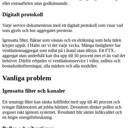
eller extraarbeten utan godkännande.
Digitalt protokoll
Varje service dokumenteras med ett digitalt protokoll som visar vad
som gjorts och hur aggregatet presterar.
Igensatta filter, fläktar som väsnas och en elräkning som hela tiden
kryper uppåt. I Habo ser vi det varje vecka. Många fastigheter har
ventilationsaggregat som rullat på i åratal utan tillsyn. Ett FTX-
aggregat utan underhåll kan dra upp till 30 procent mer el än vad det
behöver. Därför erbjuder vi ventilationsservice i villor, radhus och
bostadsrättsföreningar, alla märken och alla modeller.
Vanliga problem
Igensatta filter och kanaler
Ett smutsigt filter kan sänka luftflödet med upp till 40 procent och
tvingar fläktmotorn att jobba hårdare. Dessutom slinker pollen och
avgaser rakt igenom systemet. Resultatet blir sämre luftkvalitet och
en högre energiförbrukning.