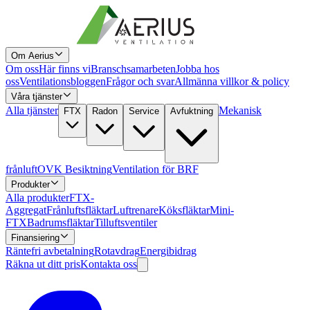
Om Aerius
Om oss
Här finns vi
Branschsamarbeten
Jobba hos
oss
Ventilationsbloggen
Frågor och svar
Allmänna villkor & policy
Våra tjänster
Alla tjänster
Mekanisk
FTX
Radon
Service
Avfuktning
frånluft
OVK Besiktning
Ventilation för BRF
Produkter
Alla produkter
FTX-
Aggregat
Frånluftsfläktar
Luftrenare
Köksfläktar
Mini-
FTX
Badrumsfläktar
Tilluftsventiler
Finansiering
Räntefri avbetalning
Rotavdrag
Energibidrag
Räkna ut ditt pris
Kontakta oss