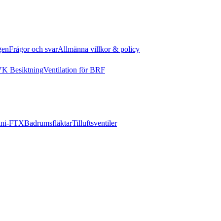
gen
Frågor och svar
Allmänna villkor & policy
K Besiktning
Ventilation för BRF
ni-FTX
Badrumsfläktar
Tilluftsventiler