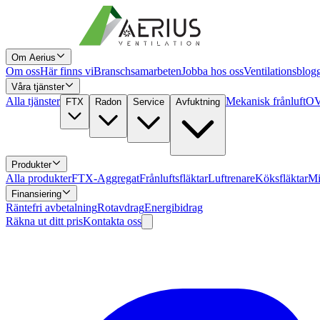
Om Aerius
Om oss
Här finns vi
Branschsamarbeten
Jobba hos oss
Ventilationsblog
Våra tjänster
Alla tjänster
Mekanisk frånluft
OV
FTX
Radon
Service
Avfuktning
Produkter
Alla produkter
FTX-Aggregat
Frånluftsfläktar
Luftrenare
Köksfläktar
Mi
Finansiering
Räntefri avbetalning
Rotavdrag
Energibidrag
Räkna ut ditt pris
Kontakta oss