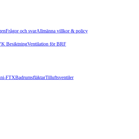
gen
Frågor och svar
Allmänna villkor & policy
K Besiktning
Ventilation för BRF
ni-FTX
Badrumsfläktar
Tilluftsventiler