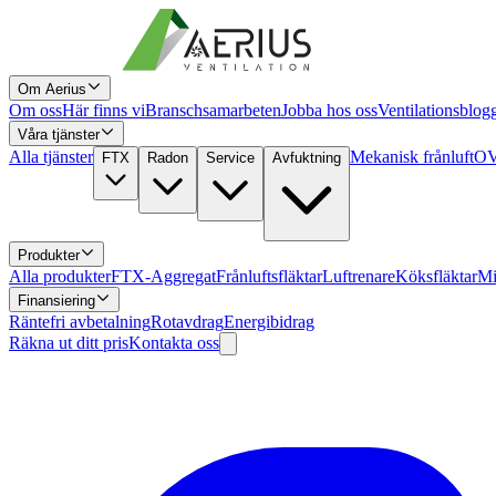
Om Aerius
Om oss
Här finns vi
Branschsamarbeten
Jobba hos oss
Ventilationsblog
Våra tjänster
Alla tjänster
Mekanisk frånluft
OV
FTX
Radon
Service
Avfuktning
Produkter
Alla produkter
FTX-Aggregat
Frånluftsfläktar
Luftrenare
Köksfläktar
Mi
Finansiering
Räntefri avbetalning
Rotavdrag
Energibidrag
Räkna ut ditt pris
Kontakta oss