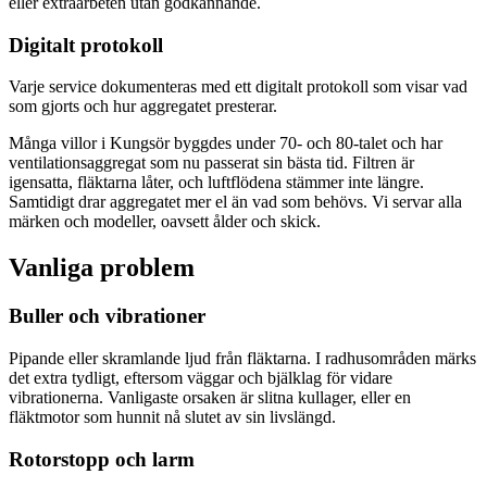
eller extraarbeten utan godkännande.
Digitalt protokoll
Varje service dokumenteras med ett digitalt protokoll som visar vad
som gjorts och hur aggregatet presterar.
Många villor i Kungsör byggdes under 70- och 80-talet och har
ventilationsaggregat som nu passerat sin bästa tid. Filtren är
igensatta, fläktarna låter, och luftflödena stämmer inte längre.
Samtidigt drar aggregatet mer el än vad som behövs. Vi servar alla
märken och modeller, oavsett ålder och skick.
Vanliga problem
Buller och vibrationer
Pipande eller skramlande ljud från fläktarna. I radhusområden märks
det extra tydligt, eftersom väggar och bjälklag för vidare
vibrationerna. Vanligaste orsaken är slitna kullager, eller en
fläktmotor som hunnit nå slutet av sin livslängd.
Rotorstopp och larm