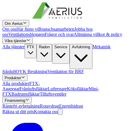
Om Aerius
Om oss
Här finns vi
Branschsamarbeten
Jobba hos
oss
Ventilationsbloggen
Frågor och svar
Allmänna villkor & policy
Våra tjänster
Alla tjänster
Mekanisk
FTX
Radon
Service
Avfuktning
frånluft
OVK Besiktning
Ventilation för BRF
Produkter
Alla produkter
FTX-
Aggregat
Frånluftsfläktar
Luftrenare
Köksfläktar
Mini-
FTX
Badrumsfläktar
Tilluftsventiler
Finansiering
Räntefri avbetalning
Rotavdrag
Energibidrag
Räkna ut ditt pris
Kontakta oss