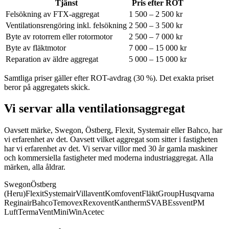
Tjänst
Pris efter ROT
Felsökning av FTX-aggregat
1 500 – 2 500 kr
Ventilationsrengöring inkl. felsökning
2 500 – 3 500 kr
Byte av rotorrem eller rotormotor
2 500 – 7 000 kr
Byte av fläktmotor
7 000 – 15 000 kr
Reparation av äldre aggregat
5 000 – 15 000 kr
Samtliga priser gäller efter ROT-avdrag (30 %). Det exakta priset
beror på aggregatets skick.
Vi servar alla ventilationsaggregat
Oavsett märke, Swegon, Östberg, Flexit, Systemair eller Bahco, har
vi erfarenhet av det.
Oavsett vilket aggregat som sitter i fastigheten
har vi erfarenhet av det. Vi servar villor med 30 år gamla maskiner
och kommersiella fastigheter med moderna industriaggregat. Alla
märken, alla åldrar.
Swegon
Östberg
(Heru)
Flexit
Systemair
Villavent
Komfovent
FläktGroup
Husqvarna
Reginair
Bahco
Temovex
Rexovent
Kantherm
SVAB
Essvent
PM
Luft
TermaVent
MiniWin
Acetec