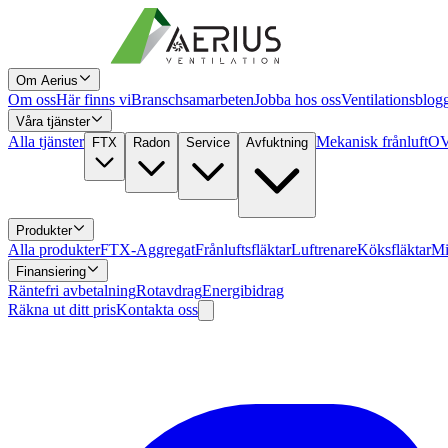
Om Aerius
Om oss
Här finns vi
Branschsamarbeten
Jobba hos oss
Ventilationsblog
Våra tjänster
Alla tjänster
Mekanisk frånluft
OV
FTX
Radon
Service
Avfuktning
Produkter
Alla produkter
FTX-Aggregat
Frånluftsfläktar
Luftrenare
Köksfläktar
Mi
Finansiering
Räntefri avbetalning
Rotavdrag
Energibidrag
Räkna ut ditt pris
Kontakta oss