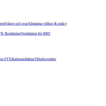
gen
Frågor och svar
Allmänna villkor & policy
K Besiktning
Ventilation för BRF
ni-FTX
Badrumsfläktar
Tilluftsventiler