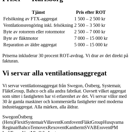
Tjänst
Pris efter ROT
Felsökning av FTX-aggregat
1 500 – 2 500 kr
Ventilationsrengöring inkl. felsökning
2 500 – 3 500 kr
Byte av rotorrem eller rotormotor
2 500 – 7 000 kr
Byte av fläktmotor
7 000 – 15 000 kr
Reparation av äldre aggregat
5 000 – 15 000 kr
Priserna inkluderar 30 procent ROT-avdrag. Vi drar av det direkt på
fakturan.
Vi servar alla ventilationsaggregat
Vi servar ventilationsaggregat från Swegon, Östberg, Systemair,
FläktGroup, Bahco och alla andra fabrikat.
Oavsett vilket aggregat
som sitter i fastigheten har vi erfarenhet av det. Vi servar villor med
30 år gamla maskiner och kommersiella fastigheter med moderna
industriaggregat. Alla märken, alla åldrar.
Swegon
Östberg
(Heru)
Flexit
Systemair
Villavent
Komfovent
FläktGroup
Husqvarna
Reginair
Bahco
Temovex
Rexovent
Kantherm
SVAB
Essvent
PM