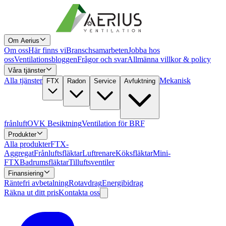
Om Aerius
Om oss
Här finns vi
Branschsamarbeten
Jobba hos
oss
Ventilationsbloggen
Frågor och svar
Allmänna villkor & policy
Våra tjänster
Alla tjänster
Mekanisk
FTX
Radon
Service
Avfuktning
frånluft
OVK Besiktning
Ventilation för BRF
Produkter
Alla produkter
FTX-
Aggregat
Frånluftsfläktar
Luftrenare
Köksfläktar
Mini-
FTX
Badrumsfläktar
Tilluftsventiler
Finansiering
Räntefri avbetalning
Rotavdrag
Energibidrag
Räkna ut ditt pris
Kontakta oss