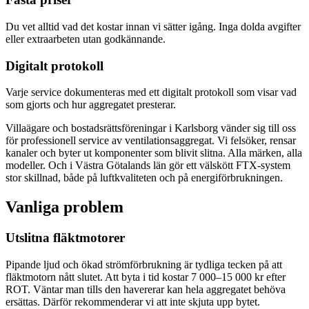
Du vet alltid vad det kostar innan vi sätter igång. Inga dolda avgifter
eller extraarbeten utan godkännande.
Digitalt protokoll
Varje service dokumenteras med ett digitalt protokoll som visar vad
som gjorts och hur aggregatet presterar.
Villaägare och bostadsrättsföreningar i Karlsborg vänder sig till oss
för professionell service av ventilationsaggregat. Vi felsöker, rensar
kanaler och byter ut komponenter som blivit slitna. Alla märken, alla
modeller. Och i Västra Götalands län gör ett välskött FTX-system
stor skillnad, både på luftkvaliteten och på energiförbrukningen.
Vanliga problem
Utslitna fläktmotorer
Pipande ljud och ökad strömförbrukning är tydliga tecken på att
fläktmotorn nått slutet. Att byta i tid kostar 7 000–15 000 kr efter
ROT. Väntar man tills den havererar kan hela aggregatet behöva
ersättas. Därför rekommenderar vi att inte skjuta upp bytet.