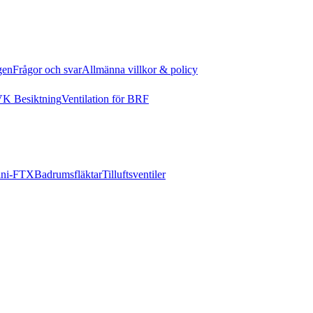
gen
Frågor och svar
Allmänna villkor & policy
K Besiktning
Ventilation för BRF
ni-FTX
Badrumsfläktar
Tilluftsventiler