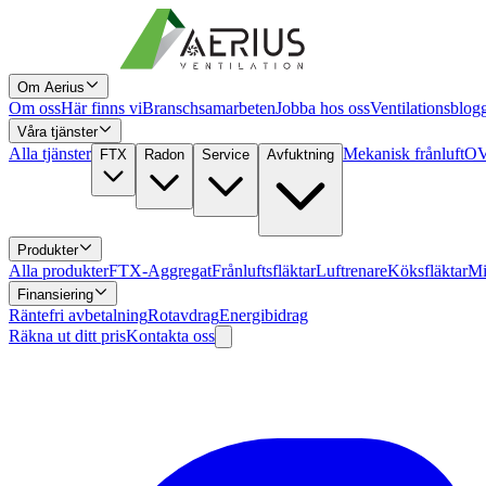
Om Aerius
Om oss
Här finns vi
Branschsamarbeten
Jobba hos oss
Ventilationsblog
Våra tjänster
Alla tjänster
Mekanisk frånluft
OV
FTX
Radon
Service
Avfuktning
Produkter
Alla produkter
FTX-Aggregat
Frånluftsfläktar
Luftrenare
Köksfläktar
Mi
Finansiering
Räntefri avbetalning
Rotavdrag
Energibidrag
Räkna ut ditt pris
Kontakta oss