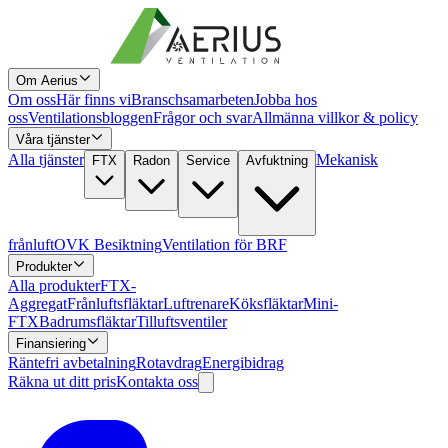
Om Aerius
Om oss
Här finns vi
Branschsamarbeten
Jobba hos
oss
Ventilationsbloggen
Frågor och svar
Allmänna villkor & policy
Våra tjänster
Alla tjänster
Mekanisk
FTX
Radon
Service
Avfuktning
frånluft
OVK Besiktning
Ventilation för BRF
Produkter
Alla produkter
FTX-
Aggregat
Frånluftsfläktar
Luftrenare
Köksfläktar
Mini-
FTX
Badrumsfläktar
Tilluftsventiler
Finansiering
Räntefri avbetalning
Rotavdrag
Energibidrag
Räkna ut ditt pris
Kontakta oss