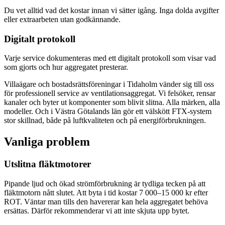
Du vet alltid vad det kostar innan vi sätter igång. Inga dolda avgifter
eller extraarbeten utan godkännande.
Digitalt protokoll
Varje service dokumenteras med ett digitalt protokoll som visar vad
som gjorts och hur aggregatet presterar.
Villaägare och bostadsrättsföreningar i Tidaholm vänder sig till oss
för professionell service av ventilationsaggregat. Vi felsöker, rensar
kanaler och byter ut komponenter som blivit slitna. Alla märken, alla
modeller. Och i Västra Götalands län gör ett välskött FTX-system
stor skillnad, både på luftkvaliteten och på energiförbrukningen.
Vanliga problem
Utslitna fläktmotorer
Pipande ljud och ökad strömförbrukning är tydliga tecken på att
fläktmotorn nått slutet. Att byta i tid kostar 7 000–15 000 kr efter
ROT. Väntar man tills den havererar kan hela aggregatet behöva
ersättas. Därför rekommenderar vi att inte skjuta upp bytet.