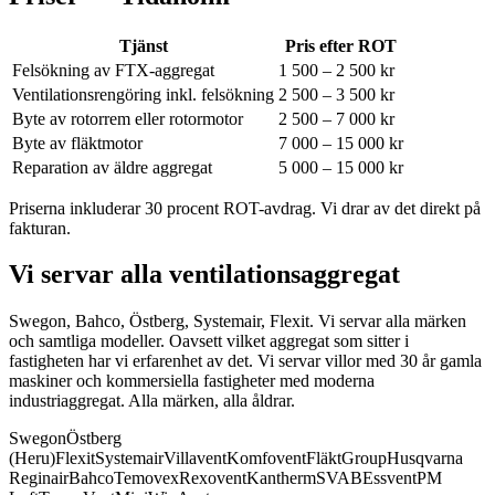
Tjänst
Pris efter ROT
Felsökning av FTX-aggregat
1 500 – 2 500 kr
Ventilationsrengöring inkl. felsökning
2 500 – 3 500 kr
Byte av rotorrem eller rotormotor
2 500 – 7 000 kr
Byte av fläktmotor
7 000 – 15 000 kr
Reparation av äldre aggregat
5 000 – 15 000 kr
Priserna inkluderar 30 procent ROT-avdrag. Vi drar av det direkt på
fakturan.
Vi servar alla ventilationsaggregat
Swegon, Bahco, Östberg, Systemair, Flexit. Vi servar alla märken
och samtliga modeller.
Oavsett vilket aggregat som sitter i
fastigheten har vi erfarenhet av det. Vi servar villor med 30 år gamla
maskiner och kommersiella fastigheter med moderna
industriaggregat. Alla märken, alla åldrar.
Swegon
Östberg
(Heru)
Flexit
Systemair
Villavent
Komfovent
FläktGroup
Husqvarna
Reginair
Bahco
Temovex
Rexovent
Kantherm
SVAB
Essvent
PM