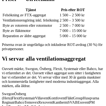
Tjänst
Pris efter ROT
Felsökning av FTX-aggregat
1 500 – 2 500 kr
Ventilationsrengöring inkl. felsökning
2 500 – 3 500 kr
Byte av rotorrem eller rotormotor
2 500 – 7 000 kr
Byte av fläktmotor
7 000 – 15 000 kr
Reparation av äldre aggregat
5 000 – 15 000 kr
Priserna ovan är ungefärliga och inkluderar ROT-avdrag (30 %) för
privatpersoner.
Vi servar alla ventilationsaggregat
Oavsett märke, Swegon, Östberg, Flexit, Systemair eller Bahco, har
vi erfarenhet av det.
Oavsett vilket aggregat som sitter i fastigheten
har vi erfarenhet av det. Vi servar villor med 30 år gamla maskiner
och kommersiella fastigheter med moderna industriaggregat. Alla
märken, alla åldrar.
Swegon
Östberg
(Heru)
Flexit
Systemair
Villavent
Komfovent
FläktGroup
Husqvarna
Reginair
Bahco
Temovex
Rexovent
Kantherm
SVAB
Essvent
PM