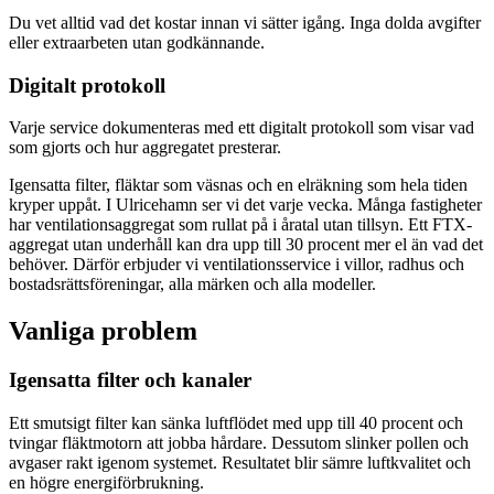
Du vet alltid vad det kostar innan vi sätter igång. Inga dolda avgifter
eller extraarbeten utan godkännande.
Digitalt protokoll
Varje service dokumenteras med ett digitalt protokoll som visar vad
som gjorts och hur aggregatet presterar.
Igensatta filter, fläktar som väsnas och en elräkning som hela tiden
kryper uppåt. I Ulricehamn ser vi det varje vecka. Många fastigheter
har ventilationsaggregat som rullat på i åratal utan tillsyn. Ett FTX-
aggregat utan underhåll kan dra upp till 30 procent mer el än vad det
behöver. Därför erbjuder vi ventilationsservice i villor, radhus och
bostadsrättsföreningar, alla märken och alla modeller.
Vanliga problem
Igensatta filter och kanaler
Ett smutsigt filter kan sänka luftflödet med upp till 40 procent och
tvingar fläktmotorn att jobba hårdare. Dessutom slinker pollen och
avgaser rakt igenom systemet. Resultatet blir sämre luftkvalitet och
en högre energiförbrukning.