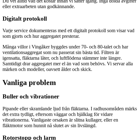
Du vet alltid vad det kostar innan vi sätter igång. Inga dolda avgifter
eller extraarbeten utan godkännande.
Digitalt protokoll
Varje service dokumenteras med ett digitalt protokoll som visar vad
som gjorts och hur aggregatet presterar.
Många villor i Vingåker byggdes under 70- och 80-talet och har
ventilationsaggregat som nu passerat sin bästa tid. Filtren är
igensatta, fläktarna låter, och luftflödena stämmer inte längre.
Samtidigt drar aggregatet mer el än vad som behövs. Vi servar alla
märken och modeller, oavsett ålder och skick.
Vanliga problem
Buller och vibrationer
Pipande eller skramlande ljud från fläktarna. I radhusområden märks
det extra tydligt, eftersom väggar och bjälklag för vidare
vibrationerna. Vanligaste orsaken är slitna kullager, eller en
fläktmotor som hunnit nå slutet av sin livslängd.
Rotorstopp och larm