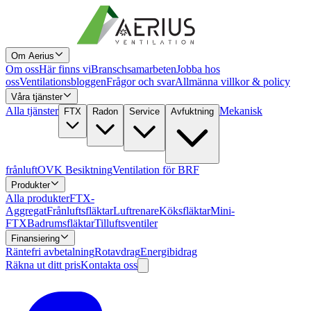
Om Aerius
Om oss
Här finns vi
Branschsamarbeten
Jobba hos
oss
Ventilationsbloggen
Frågor och svar
Allmänna villkor & policy
Våra tjänster
Alla tjänster
Mekanisk
FTX
Radon
Service
Avfuktning
frånluft
OVK Besiktning
Ventilation för BRF
Produkter
Alla produkter
FTX-
Aggregat
Frånluftsfläktar
Luftrenare
Köksfläktar
Mini-
FTX
Badrumsfläktar
Tilluftsventiler
Finansiering
Räntefri avbetalning
Rotavdrag
Energibidrag
Räkna ut ditt pris
Kontakta oss