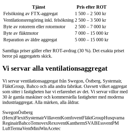
Tjänst
Pris efter ROT
Felsökning av FTX-aggregat
1 500 – 2 500 kr
Ventilationsrengöring inkl. felsökning
2 500 – 3 500 kr
Byte av rotorrem eller rotormotor
2 500 – 7 000 kr
Byte av fläktmotor
7 000 – 15 000 kr
Reparation av äldre aggregat
5 000 – 15 000 kr
Samtliga priser gäller efter ROT-avdrag (30 %). Det exakta priset
beror på aggregatets skick.
Vi servar alla ventilationsaggregat
Vi servar ventilationsaggregat från Swegon, Östberg, Systemair,
FläktGroup, Bahco och alla andra fabrikat.
Oavsett vilket aggregat
som sitter i fastigheten har vi erfarenhet av det. Vi servar villor med
30 år gamla maskiner och kommersiella fastigheter med moderna
industriaggregat. Alla märken, alla åldrar.
Swegon
Östberg
(Heru)
Flexit
Systemair
Villavent
Komfovent
FläktGroup
Husqvarna
Reginair
Bahco
Temovex
Rexovent
Kantherm
SVAB
Essvent
PM
Luft
TermaVent
MiniWin
Acetec