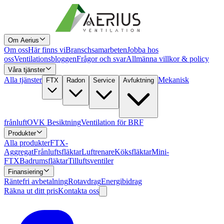
Om Aerius
Om oss
Här finns vi
Branschsamarbeten
Jobba hos
oss
Ventilationsbloggen
Frågor och svar
Allmänna villkor & policy
Våra tjänster
Alla tjänster
Mekanisk
FTX
Radon
Service
Avfuktning
frånluft
OVK Besiktning
Ventilation för BRF
Produkter
Alla produkter
FTX-
Aggregat
Frånluftsfläktar
Luftrenare
Köksfläktar
Mini-
FTX
Badrumsfläktar
Tilluftsventiler
Finansiering
Räntefri avbetalning
Rotavdrag
Energibidrag
Räkna ut ditt pris
Kontakta oss