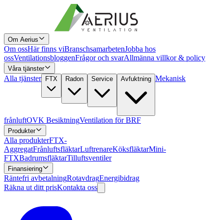
Om Aerius
Om oss
Här finns vi
Branschsamarbeten
Jobba hos
oss
Ventilationsbloggen
Frågor och svar
Allmänna villkor & policy
Våra tjänster
Alla tjänster
Mekanisk
FTX
Radon
Service
Avfuktning
frånluft
OVK Besiktning
Ventilation för BRF
Produkter
Alla produkter
FTX-
Aggregat
Frånluftsfläktar
Luftrenare
Köksfläktar
Mini-
FTX
Badrumsfläktar
Tilluftsventiler
Finansiering
Räntefri avbetalning
Rotavdrag
Energibidrag
Räkna ut ditt pris
Kontakta oss