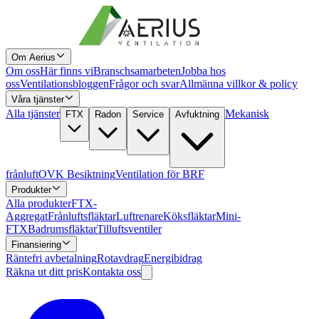
Om Aerius
Om oss
Här finns vi
Branschsamarbeten
Jobba hos
oss
Ventilationsbloggen
Frågor och svar
Allmänna villkor & policy
Våra tjänster
Alla tjänster
Mekanisk
FTX
Radon
Service
Avfuktning
frånluft
OVK Besiktning
Ventilation för BRF
Produkter
Alla produkter
FTX-
Aggregat
Frånluftsfläktar
Luftrenare
Köksfläktar
Mini-
FTX
Badrumsfläktar
Tilluftsventiler
Finansiering
Räntefri avbetalning
Rotavdrag
Energibidrag
Räkna ut ditt pris
Kontakta oss