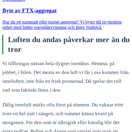
Byte av FTX-aggregat
Har du ett gammalt eller trasigt aggregat? Vi byter till en modern
enhet med bättre energiåtervinning och lägre ljudnivå.
Luften du andas påverkar mer än du
tror
Vi tillbringar nästan hela dygnet inomhus. Hemma, på
jobbet, i bilen. Det mesta av den luft vi får i oss kommer från
inneluften, inte från en frisk promenad. Då spelar det roll
vad som faktiskt finns i den.
Dålig inneluft märks ofta först på sömnen. Du vaknar trött
trots en hel natt i sängen, och rummet känns kvavt på
morgonen. För den som är allergisk eller känslig blir det
extra tydligt. Pollen och damm som virvlar runt utan att