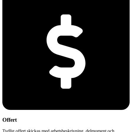
Offert
Tydlig offert skickas med arbetsbeskrivning, delmoment och