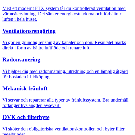
Med ett modernt FTX-system får du kontrollerad ventilation med
värmeåtervinning. Det sänker energikostnaderna och förbättrar
luften i hela huset.
Ventilationsrengöring
Vi gör en grundlig rensning av kanaler och don. Resultatet märks
direkt i form av bättre luftflöde och renare luft.
Radonsanering
Vi hjälper dig med radonmätning, utredning och en lämplig åtgärd
för bostaden i Lidköping.
Mekanisk frånluft
Vi servar och reparerar alla typer av frånluftssystem. Bra underhåll
förlänger livslängden avsevärt.
OVK och filterbyte
Vi sköter den obligatoriska ventilationskontrollen och byter filter
regelbundet.