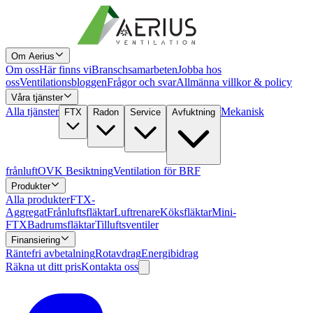
Om Aerius
Om oss
Här finns vi
Branschsamarbeten
Jobba hos
oss
Ventilationsbloggen
Frågor och svar
Allmänna villkor & policy
Våra tjänster
Alla tjänster
Mekanisk
FTX
Radon
Service
Avfuktning
frånluft
OVK Besiktning
Ventilation för BRF
Produkter
Alla produkter
FTX-
Aggregat
Frånluftsfläktar
Luftrenare
Köksfläktar
Mini-
FTX
Badrumsfläktar
Tilluftsventiler
Finansiering
Räntefri avbetalning
Rotavdrag
Energibidrag
Räkna ut ditt pris
Kontakta oss