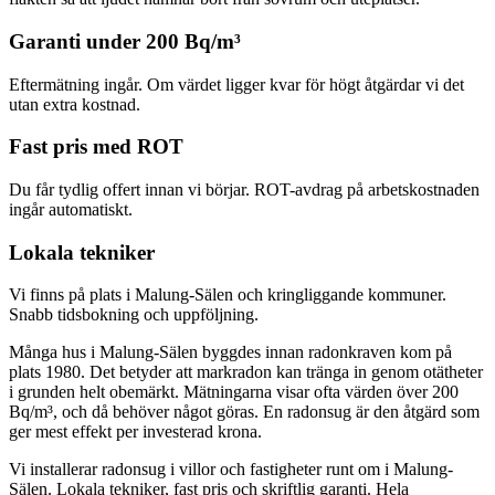
Garanti under 200 Bq/m³
Eftermätning ingår. Om värdet ligger kvar för högt åtgärdar vi det
utan extra kostnad.
Fast pris med ROT
Du får tydlig offert innan vi börjar. ROT-avdrag på arbetskostnaden
ingår automatiskt.
Lokala tekniker
Vi finns på plats i Malung-Sälen och kringliggande kommuner.
Snabb tidsbokning och uppföljning.
Många hus i Malung-Sälen byggdes innan radonkraven kom på
plats 1980. Det betyder att markradon kan tränga in genom otätheter
i grunden helt obemärkt. Mätningarna visar ofta värden över 200
Bq/m³, och då behöver något göras. En radonsug är den åtgärd som
ger mest effekt per investerad krona.
Vi installerar radonsug i villor och fastigheter runt om i Malung-
Sälen. Lokala tekniker, fast pris och skriftlig garanti. Hela