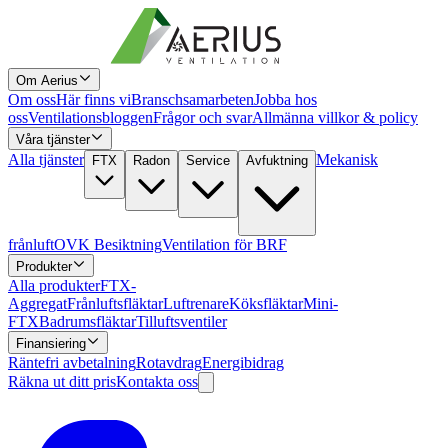
Om Aerius
Om oss
Här finns vi
Branschsamarbeten
Jobba hos
oss
Ventilationsbloggen
Frågor och svar
Allmänna villkor & policy
Våra tjänster
Alla tjänster
Mekanisk
FTX
Radon
Service
Avfuktning
frånluft
OVK Besiktning
Ventilation för BRF
Produkter
Alla produkter
FTX-
Aggregat
Frånluftsfläktar
Luftrenare
Köksfläktar
Mini-
FTX
Badrumsfläktar
Tilluftsventiler
Finansiering
Räntefri avbetalning
Rotavdrag
Energibidrag
Räkna ut ditt pris
Kontakta oss