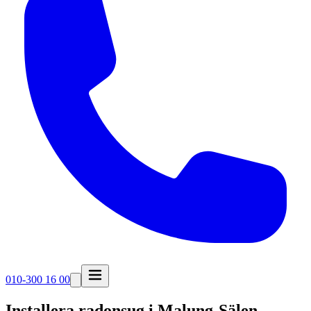
010-300 16 00
Installera radonsug i
Malung-Sälen