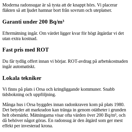
Moderna radonsugar är så tysta att de knappt hörs. Vi placerar
fläkten så att ljudet hamnar bort från sovrum och uteplatser.
Garanti under 200 Bq/m³
Eftermätning ingår. Om värdet ligger kvar för högt åtgärdar vi det
utan extra kostnad.
Fast pris med ROT
Du får tydlig offert innan vi börjar. ROT-avdrag på arbetskostnaden
ingår automatiskt.
Lokala tekniker
Vi finns på plats i Orsa och kringliggande kommuner. Snabb
tidsbokning och uppföljning.
Många hus i Orsa byggdes innan radonkraven kom på plats 1980.
Det betyder att markradon kan tränga in genom otätheter i grunden
helt obemärkt. Mätningarna visar ofta värden över 200 Bq/m³, och
då behöver något göras. En radonsug är den åtgärd som ger mest
effekt per investerad krona.