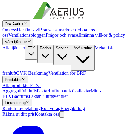
Om Aerius
Om oss
Här finns vi
Branschsamarbeten
Jobba hos
oss
Ventilationsbloggen
Frågor och svar
Allmänna villkor & policy
Våra tjänster
Alla tjänster
Mekanisk
FTX
Radon
Service
Avfuktning
frånluft
OVK Besiktning
Ventilation för BRF
Produkter
Alla produkter
FTX-
Aggregat
Frånluftsfläktar
Luftrenare
Köksfläktar
Mini-
FTX
Badrumsfläktar
Tilluftsventiler
Finansiering
Räntefri avbetalning
Rotavdrag
Energibidrag
Räkna ut ditt pris
Kontakta oss