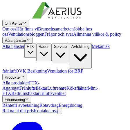
Om Aerius
Om oss
Här finns vi
Branschsamarbeten
Jobba hos
oss
Ventilationsbloggen
Frågor och svar
Allmänna villkor & policy
Våra tjänster
Alla tjänster
Mekanisk
FTX
Radon
Service
Avfuktning
frånluft
OVK Besiktning
Ventilation för BRF
Produkter
Alla produkter
FTX-
Aggregat
Frånluftsfläktar
Luftrenare
Köksfläktar
Mini-
FTX
Badrumsfläktar
Tilluftsventiler
Finansiering
Räntefri avbetalning
Rotavdrag
Energibidrag
Räkna ut ditt pris
Kontakta oss