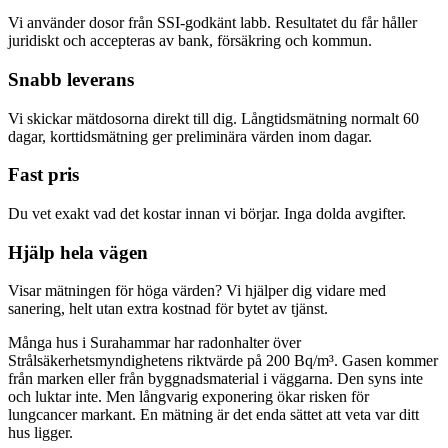
Vi använder dosor från SSI-godkänt labb. Resultatet du får håller
juridiskt och accepteras av bank, försäkring och kommun.
Snabb leverans
Vi skickar mätdosorna direkt till dig. Långtidsmätning normalt 60
dagar, korttidsmätning ger preliminära värden inom dagar.
Fast pris
Du vet exakt vad det kostar innan vi börjar. Inga dolda avgifter.
Hjälp hela vägen
Visar mätningen för höga värden? Vi hjälper dig vidare med
sanering, helt utan extra kostnad för bytet av tjänst.
Många hus i Surahammar har radonhalter över
Strålsäkerhetsmyndighetens riktvärde på 200 Bq/m³. Gasen kommer
från marken eller från byggnadsmaterial i väggarna. Den syns inte
och luktar inte. Men långvarig exponering ökar risken för
lungcancer markant. En mätning är det enda sättet att veta var ditt
hus ligger.