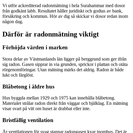
Vi utför ackrediterad radonmätning i hela Surahammar med dosor
från godkänt labb. Resultatet håller juridiskt och godtas av bank,
försäkring och kommun. Hör av dig så skickar vi dosor redan inom
någon dag.
Därför är radonmätning viktigt
Förhöjda värden i marken
Stora delar av Västmanlands län ligger på berggrund som ger ifrån
sig radon. Gasen sipprar in via grunden, sprickor i plattan och otäta
rörgenomföringar. Utan mätning märks det aldrig. Radon är både
lukt och färglöst.
Blåbetong i äldre hus
Hus byggda mellan 1929 och 1975 kan innehålla blåbetong.
Materialet strålar radon direkt från väggar och bjälklag. En mätning
visar svart på vitt om huset är drabbat eller inte.
Bristfällig ventilation
Är ventilationen för svag stannar radongasen kvar inomhus. Det är