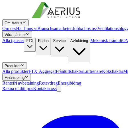
Om Aerius
Om oss
Här finns vi
Branschsamarbeten
Jobba hos oss
Ventilationsblog
Våra tjänster
Alla tjänster
Mekanisk frånluft
OV
FTX
Radon
Service
Avfuktning
Produkter
Alla produkter
FTX-Aggregat
Frånluftsfläktar
Luftrenare
Köksfläktar
Mi
Finansiering
Räntefri avbetalning
Rotavdrag
Energibidrag
Räkna ut ditt pris
Kontakta oss