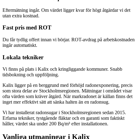
Eftermätning ingår. Om värdet ligger kvar för högt åtgärdar vi det
utan extra kostnad.
Fast pris med ROT
Du får tydlig offert innan vi börjar. ROT-avdrag på arbetskostnaden
ingår automatiskt.
Lokala tekniker
Vi finns på plats i Kalix och kringliggande kommuner. Snabb
tidsbokning och uppföljning.
Kalix ligger på en berggrund med förhöjd radonexponering, precis
som stora delar av Stockholmsregionen. Mätningar i området visar
ofta värden som kräver åtgärd. När markradonet är källan finns det
inget mer effektivt sätt att sänka halten än en radonsug.
Vi har installerat radonsugar i Stockholmsregionen sedan 2015.
Erfarna tekniker, tystgående fläktar och en garanti som faktiskt
håller, värdet ska under 200 Bq/m³ efter installationen.
Vanliga utmaningar i
Kalix