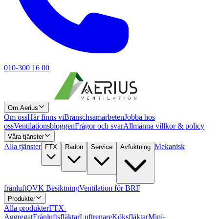
010-300 16 00
Om Aerius
Om oss
Här finns vi
Branschsamarbeten
Jobba hos
oss
Ventilationsbloggen
Frågor och svar
Allmänna villkor & policy
Våra tjänster
Alla tjänster
Mekanisk
FTX
Radon
Service
Avfuktning
frånluft
OVK Besiktning
Ventilation för BRF
Produkter
Alla produkter
FTX-
Aggregat
Frånluftsfläktar
Luftrenare
Köksfläktar
Mini-