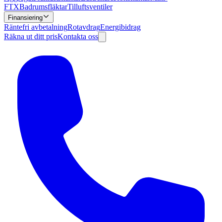
FTX
Badrumsfläktar
Tilluftsventiler
Finansiering
Räntefri avbetalning
Rotavdrag
Energibidrag
Räkna ut ditt pris
Kontakta oss