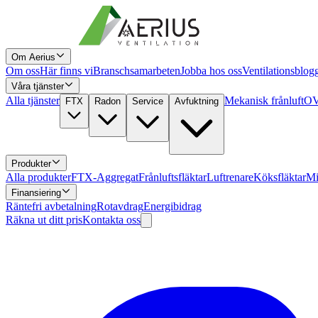
Om Aerius
Om oss
Här finns vi
Branschsamarbeten
Jobba hos oss
Ventilationsblog
Våra tjänster
Alla tjänster
Mekanisk frånluft
OV
FTX
Radon
Service
Avfuktning
Produkter
Alla produkter
FTX-Aggregat
Frånluftsfläktar
Luftrenare
Köksfläktar
Mi
Finansiering
Räntefri avbetalning
Rotavdrag
Energibidrag
Räkna ut ditt pris
Kontakta oss