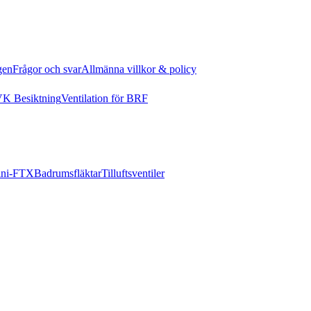
gen
Frågor och svar
Allmänna villkor & policy
K Besiktning
Ventilation för BRF
ni-FTX
Badrumsfläktar
Tilluftsventiler