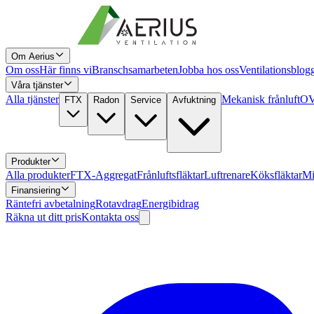
Om Aerius
Om oss
Här finns vi
Branschsamarbeten
Jobba hos oss
Ventilationsblog
Våra tjänster
Alla tjänster
Mekanisk frånluft
OV
FTX
Radon
Service
Avfuktning
Produkter
Alla produkter
FTX-Aggregat
Frånluftsfläktar
Luftrenare
Köksfläktar
Mi
Finansiering
Räntefri avbetalning
Rotavdrag
Energibidrag
Räkna ut ditt pris
Kontakta oss