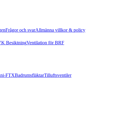
gen
Frågor och svar
Allmänna villkor & policy
K Besiktning
Ventilation för BRF
ni-FTX
Badrumsfläktar
Tilluftsventiler