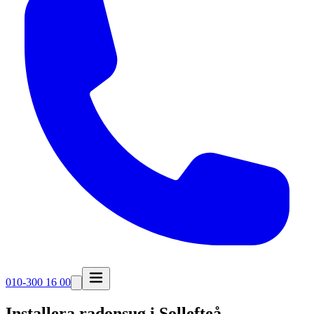
010-300 16 00
Installera radonsug i
Sollefteå