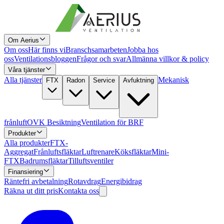
Om Aerius
Om oss
Här finns vi
Branschsamarbeten
Jobba hos
oss
Ventilationsbloggen
Frågor och svar
Allmänna villkor & policy
Våra tjänster
Alla tjänster
Mekanisk
FTX
Radon
Service
Avfuktning
frånluft
OVK Besiktning
Ventilation för BRF
Produkter
Alla produkter
FTX-
Aggregat
Frånluftsfläktar
Luftrenare
Köksfläktar
Mini-
FTX
Badrumsfläktar
Tilluftsventiler
Finansiering
Räntefri avbetalning
Rotavdrag
Energibidrag
Räkna ut ditt pris
Kontakta oss