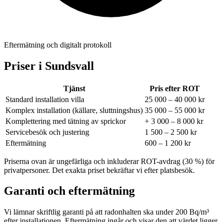
Eftermätning och digitalt protokoll
Priser i
Sundsvall
Tjänst
Pris efter ROT
Standard installation villa
25 000 – 40 000 kr
Komplex installation (källare, sluttningshus)
35 000 – 55 000 kr
Komplettering med tätning av sprickor
+ 3 000 – 8 000 kr
Servicebesök och justering
1 500 – 2 500 kr
Eftermätning
600 – 1 200 kr
Priserna ovan är ungefärliga och inkluderar ROT-avdrag (30 %) för
privatpersoner. Det exakta priset bekräftar vi efter platsbesök.
Garanti och eftermätning
Vi lämnar skriftlig garanti på att radonhalten ska under 200 Bq/m³
efter installationen. Eftermätning ingår och visar den att värdet ligger