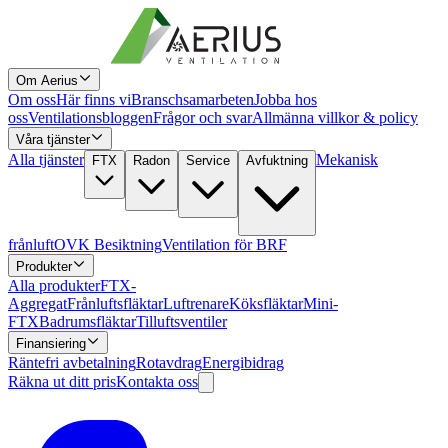
Om Aerius
Om oss
Här finns vi
Branschsamarbeten
Jobba hos
oss
Ventilationsbloggen
Frågor och svar
Allmänna villkor & policy
Våra tjänster
Alla tjänster
Mekanisk
FTX
Radon
Service
Avfuktning
frånluft
OVK Besiktning
Ventilation för BRF
Produkter
Alla produkter
FTX-
Aggregat
Frånluftsfläktar
Luftrenare
Köksfläktar
Mini-
FTX
Badrumsfläktar
Tilluftsventiler
Finansiering
Räntefri avbetalning
Rotavdrag
Energibidrag
Räkna ut ditt pris
Kontakta oss