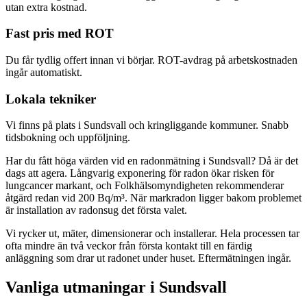
utan extra kostnad.
Fast pris med ROT
Du får tydlig offert innan vi börjar. ROT-avdrag på arbetskostnaden
ingår automatiskt.
Lokala tekniker
Vi finns på plats i Sundsvall och kringliggande kommuner. Snabb
tidsbokning och uppföljning.
Har du fått höga värden vid en radonmätning i Sundsvall? Då är det
dags att agera. Långvarig exponering för radon ökar risken för
lungcancer markant, och Folkhälsomyndigheten rekommenderar
åtgärd redan vid 200 Bq/m³. När markradon ligger bakom problemet
är installation av radonsug det första valet.
Vi rycker ut, mäter, dimensionerar och installerar. Hela processen tar
ofta mindre än två veckor från första kontakt till en färdig
anläggning som drar ut radonet under huset. Eftermätningen ingår.
Vanliga utmaningar i
Sundsvall