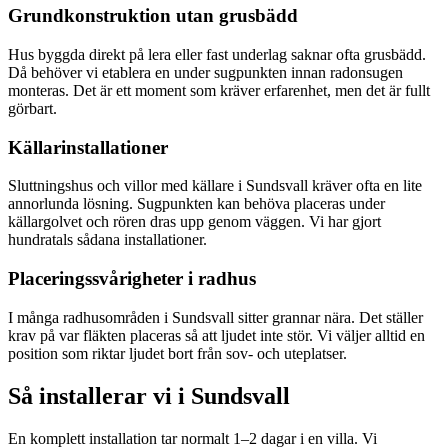
Grundkonstruktion utan grusbädd
Hus byggda direkt på lera eller fast underlag saknar ofta grusbädd.
Då behöver vi etablera en under sugpunkten innan radonsugen
monteras. Det är ett moment som kräver erfarenhet, men det är fullt
görbart.
Källarinstallationer
Sluttningshus och villor med källare i Sundsvall kräver ofta en lite
annorlunda lösning. Sugpunkten kan behöva placeras under
källargolvet och rören dras upp genom väggen. Vi har gjort
hundratals sådana installationer.
Placeringssvårigheter i radhus
I många radhusområden i Sundsvall sitter grannar nära. Det ställer
krav på var fläkten placeras så att ljudet inte stör. Vi väljer alltid en
position som riktar ljudet bort från sov- och uteplatser.
Så installerar vi i
Sundsvall
En komplett installation tar normalt 1–2 dagar i en villa. Vi