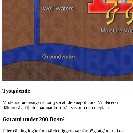
Tystgående
Moderna radonsugar är så tysta att de knappt hörs. Vi placerar
fläkten så att ljudet hamnar bort från sovrum och uteplatser.
Garanti under 200 Bq/m³
Eftermätning ingår. Om värdet ligger kvar för högt åtgärdar vi det