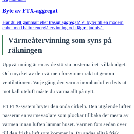
Byte av FTX-aggregat
Har du ett gammalt eller trasigt aggregat? Vi byter till en modern
enhet med bättre energiåtervinning och lägre ljudnivå.
Värmeåtervinning som syns på
räkningen
Uppvärmning är en av de största posterna i ett villabudget.
Och mycket av den värmen försvinner rakt ut genom
ventilationen. Varje gång den varma inomhusluften byts ut
mot kall uteluft måste du värma allt på nytt.
Ett FTX-system bryter den onda cirkeln. Den utgående luften
passerar en värmeväxlare som plockar tillbaka det mesta av
värmen innan luften lämnar huset. Värmen förs sedan över
till den friska luft som kommer in. Du andas alltså frisk,