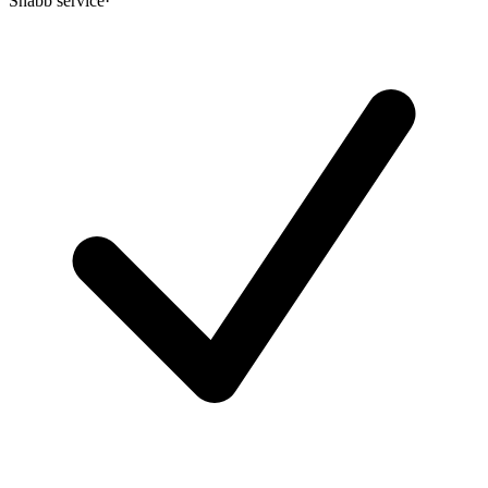
Snabb service
·