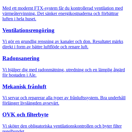
Med ett modernt FTX-system får du kontrollerad ventilation med
värmeåtervinning. Det sänker energikostnaderna och förbättrar
luften i hela huset.
Ventilationsrengöring
Vi gör en grundlig rensning av kanaler och don. Resultatet märks
direkt i form av bättre luftflöde och renare luft.
Radonsanering
Vi hjälper dig med radonmätning, utredning och en lämplig åtgärd
för bostaden i Ale.
Mekanisk frånluft
Vi servar och reparerar alla typer av frånluftssystem. Bra underhåll
förlänger livslängden avsevärt.
OVK och filterbyte
Vi sköter den obligatoriska ventilationskontrollen och byter filter
regelbundet.