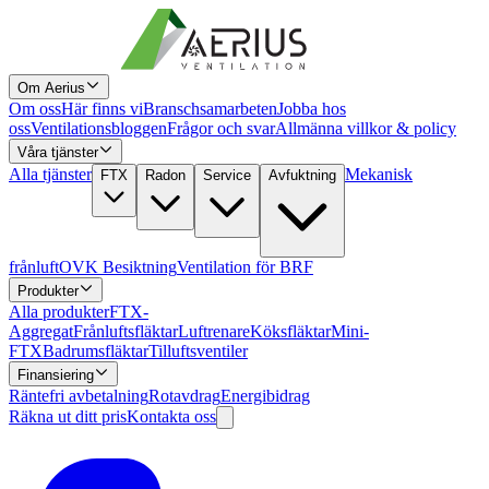
Om Aerius
Om oss
Här finns vi
Branschsamarbeten
Jobba hos
oss
Ventilationsbloggen
Frågor och svar
Allmänna villkor & policy
Våra tjänster
Alla tjänster
Mekanisk
FTX
Radon
Service
Avfuktning
frånluft
OVK Besiktning
Ventilation för BRF
Produkter
Alla produkter
FTX-
Aggregat
Frånluftsfläktar
Luftrenare
Köksfläktar
Mini-
FTX
Badrumsfläktar
Tilluftsventiler
Finansiering
Räntefri avbetalning
Rotavdrag
Energibidrag
Räkna ut ditt pris
Kontakta oss