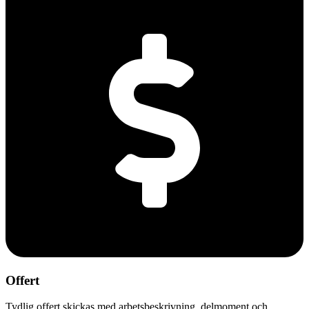
Offert
Tydlig offert skickas med arbetsbeskrivning, delmoment och