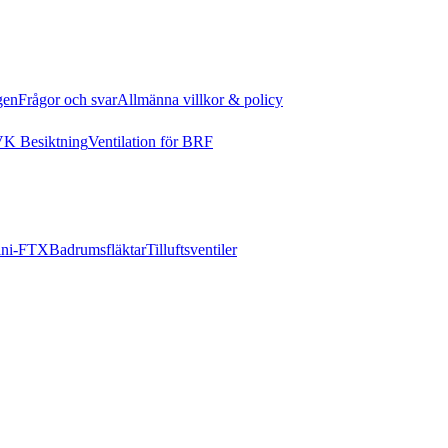
gen
Frågor och svar
Allmänna villkor & policy
K Besiktning
Ventilation för BRF
ni-FTX
Badrumsfläktar
Tilluftsventiler