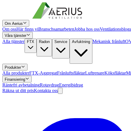
Om Aerius
Om oss
Här finns vi
Branschsamarbeten
Jobba hos oss
Ventilationsblog
Våra tjänster
Alla tjänster
Mekanisk frånluft
OV
FTX
Radon
Service
Avfuktning
Produkter
Alla produkter
FTX-Aggregat
Frånluftsfläktar
Luftrenare
Köksfläktar
Mi
Finansiering
Räntefri avbetalning
Rotavdrag
Energibidrag
Räkna ut ditt pris
Kontakta oss