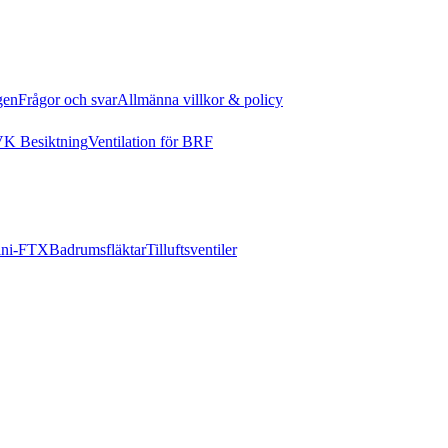
gen
Frågor och svar
Allmänna villkor & policy
K Besiktning
Ventilation för BRF
ni-FTX
Badrumsfläktar
Tilluftsventiler