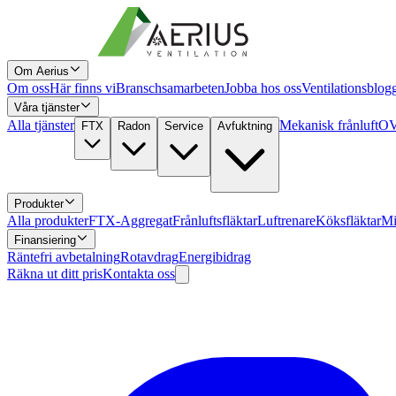
Om Aerius
Om oss
Här finns vi
Branschsamarbeten
Jobba hos oss
Ventilationsblog
Våra tjänster
Alla tjänster
Mekanisk frånluft
OV
FTX
Radon
Service
Avfuktning
Produkter
Alla produkter
FTX-Aggregat
Frånluftsfläktar
Luftrenare
Köksfläktar
Mi
Finansiering
Räntefri avbetalning
Rotavdrag
Energibidrag
Räkna ut ditt pris
Kontakta oss