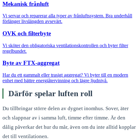
Mekanisk frånluft
Vi servar och reparerar alla typer av frånluftssystem. Bra underhåll
förlänger livslängden avsevärt.
OVK och filterbyte
Vi sköter den obligatoriska ventilationskontrollen och byter filter
regelbundet.
Byte av FTX-aggregat
Har du ett gammalt eller trasigt aggregat? Vi byter till en modern
enhet med bättre energiåtervinning och lägre ljudnivå.
Därför spelar luften roll
Du tillbringar större delen av dygnet inomhus. Sover, äter
och slappnar av i samma luft, timme efter timme. Är den
dålig påverkar det hur du mår, även om du inte alltid kopplar
det till ventilationen.