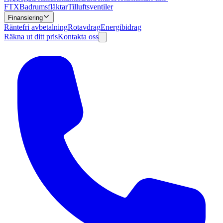
FTX
Badrumsfläktar
Tilluftsventiler
Finansiering
Räntefri avbetalning
Rotavdrag
Energibidrag
Räkna ut ditt pris
Kontakta oss