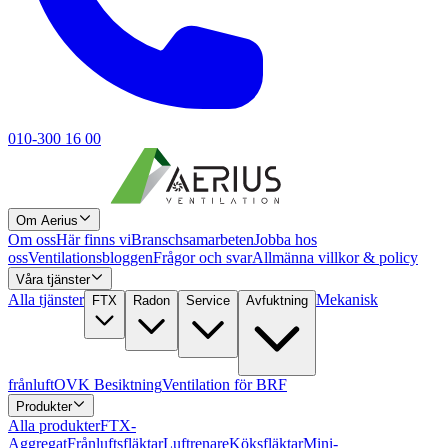
010-300 16 00
Om Aerius
Om oss
Här finns vi
Branschsamarbeten
Jobba hos
oss
Ventilationsbloggen
Frågor och svar
Allmänna villkor & policy
Våra tjänster
Alla tjänster
Mekanisk
FTX
Radon
Service
Avfuktning
frånluft
OVK Besiktning
Ventilation för BRF
Produkter
Alla produkter
FTX-
Aggregat
Frånluftsfläktar
Luftrenare
Köksfläktar
Mini-