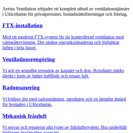
Aerius Ventilation erbjuder ett komplett utbud av ventilationstjänster
i Ulricehamn för privatpersoner, bostadsrättsföreningar och företag.
FTX-installation
Med ett modernt FTX-system får du kontrollerad ventilation med
värmeåtervinning. Det sänker energikostnaderna och förbättrar
luften i hela huset.
Ventilationsrengöring
Vi gör en grundlig rensning av kanaler och don. Resultatet märks
direkt i form av bättre luftflöde och renare luft.
Radonsanering
Vi hjälper dig med radonmätning, utredning och en lämplig åtgärd
för bostaden i Ulricehamn.
Mekanisk frånluft
Vi servar och reparerar alla typer av frånluftssystem. Bra underhåll
förlänger livslängden avsevärt.