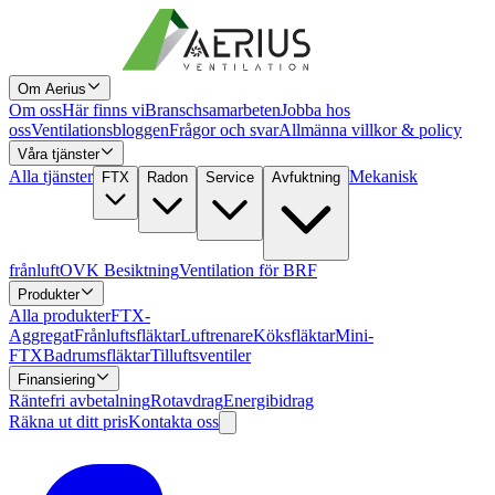
Om Aerius
Om oss
Här finns vi
Branschsamarbeten
Jobba hos
oss
Ventilationsbloggen
Frågor och svar
Allmänna villkor & policy
Våra tjänster
Alla tjänster
Mekanisk
FTX
Radon
Service
Avfuktning
frånluft
OVK Besiktning
Ventilation för BRF
Produkter
Alla produkter
FTX-
Aggregat
Frånluftsfläktar
Luftrenare
Köksfläktar
Mini-
FTX
Badrumsfläktar
Tilluftsventiler
Finansiering
Räntefri avbetalning
Rotavdrag
Energibidrag
Räkna ut ditt pris
Kontakta oss