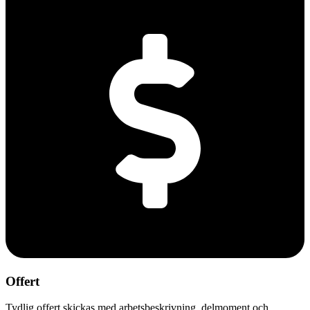
Offert
Tydlig offert skickas med arbetsbeskrivning, delmoment och