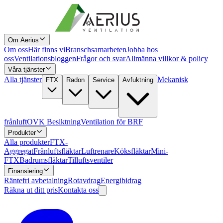
Om Aerius
Om oss
Här finns vi
Branschsamarbeten
Jobba hos
oss
Ventilationsbloggen
Frågor och svar
Allmänna villkor & policy
Våra tjänster
Alla tjänster
Mekanisk
FTX
Radon
Service
Avfuktning
frånluft
OVK Besiktning
Ventilation för BRF
Produkter
Alla produkter
FTX-
Aggregat
Frånluftsfläktar
Luftrenare
Köksfläktar
Mini-
FTX
Badrumsfläktar
Tilluftsventiler
Finansiering
Räntefri avbetalning
Rotavdrag
Energibidrag
Räkna ut ditt pris
Kontakta oss