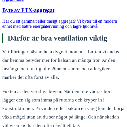
Byte av FTX-aggregat
Har du ett gammalt eller trasigt aggregat? Vi byter till en modern
enhet med bättre energiåtervinning och lägre ljudnivå.
Därför är bra ventilation viktig
Vi tillbringar nästan hela dygnet inomhus. Luften vi andas
där hemma betyder mer för hälsan än många tror. Är den
instängd och fuktig blir sömnen sämre, och allergiker
märker det ofta först av alla.
Fukten är den verkliga boven. När den inte vädras bort
lägger den sig som imma på rutorna och kryper in i
konstruktionen. På vinden eller bakom en vägg kan det börja
växa mögel utan att du ser något på länge. Och när skadan
väl visar sig har den ofta pågått ett tag.