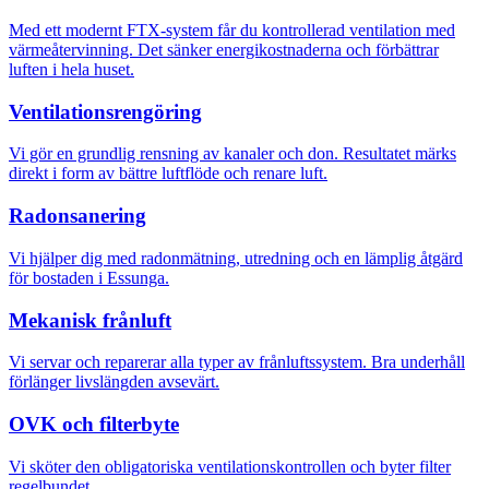
Med ett modernt FTX-system får du kontrollerad ventilation med
värmeåtervinning. Det sänker energikostnaderna och förbättrar
luften i hela huset.
Ventilationsrengöring
Vi gör en grundlig rensning av kanaler och don. Resultatet märks
direkt i form av bättre luftflöde och renare luft.
Radonsanering
Vi hjälper dig med radonmätning, utredning och en lämplig åtgärd
för bostaden i Essunga.
Mekanisk frånluft
Vi servar och reparerar alla typer av frånluftssystem. Bra underhåll
förlänger livslängden avsevärt.
OVK och filterbyte
Vi sköter den obligatoriska ventilationskontrollen och byter filter
regelbundet.