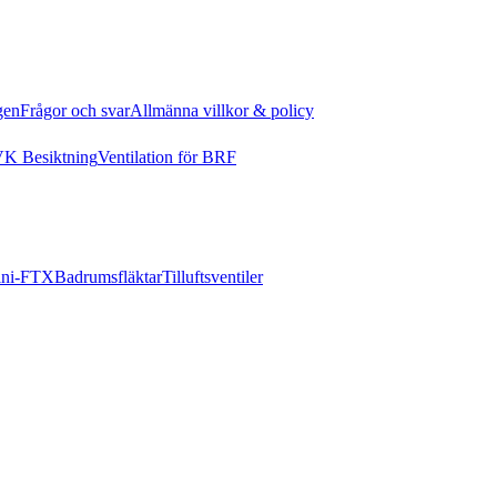
gen
Frågor och svar
Allmänna villkor & policy
K Besiktning
Ventilation för BRF
ni-FTX
Badrumsfläktar
Tilluftsventiler