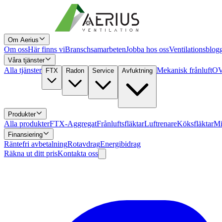
Om Aerius
Om oss
Här finns vi
Branschsamarbeten
Jobba hos oss
Ventilationsblog
Våra tjänster
Alla tjänster
Mekanisk frånluft
OV
FTX
Radon
Service
Avfuktning
Produkter
Alla produkter
FTX-Aggregat
Frånluftsfläktar
Luftrenare
Köksfläktar
Mi
Finansiering
Räntefri avbetalning
Rotavdrag
Energibidrag
Räkna ut ditt pris
Kontakta oss