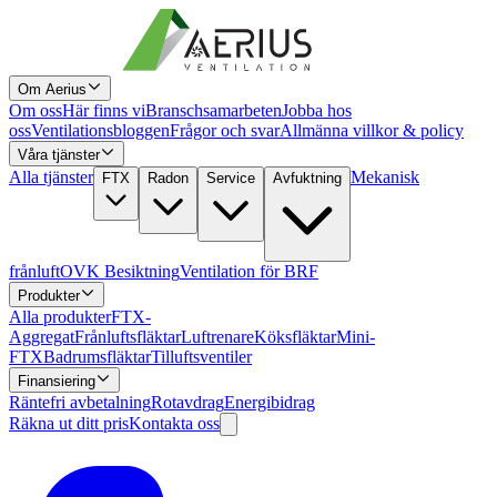
Om Aerius
Om oss
Här finns vi
Branschsamarbeten
Jobba hos
oss
Ventilationsbloggen
Frågor och svar
Allmänna villkor & policy
Våra tjänster
Alla tjänster
Mekanisk
FTX
Radon
Service
Avfuktning
frånluft
OVK Besiktning
Ventilation för BRF
Produkter
Alla produkter
FTX-
Aggregat
Frånluftsfläktar
Luftrenare
Köksfläktar
Mini-
FTX
Badrumsfläktar
Tilluftsventiler
Finansiering
Räntefri avbetalning
Rotavdrag
Energibidrag
Räkna ut ditt pris
Kontakta oss