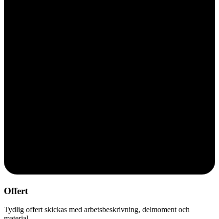
Offert
Tydlig offert skickas med arbetsbeskrivning, delmoment och
material.