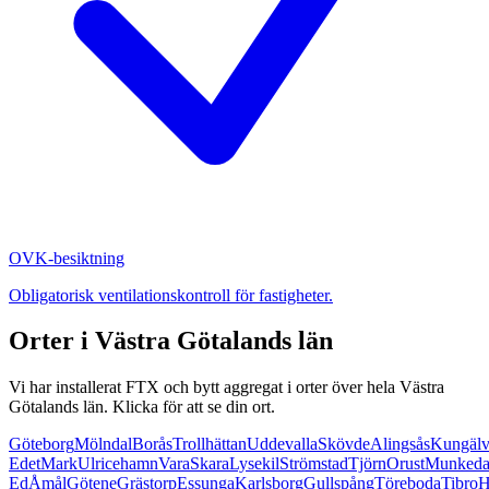
OVK-besiktning
Obligatorisk ventilationskontroll för fastigheter.
Orter i
Västra Götalands län
Vi har installerat FTX och bytt aggregat i orter över hela
Västra
Götalands län
. Klicka för att se din ort.
Göteborg
Mölndal
Borås
Trollhättan
Uddevalla
Skövde
Alingsås
Kungäl
Edet
Mark
Ulricehamn
Vara
Skara
Lysekil
Strömstad
Tjörn
Orust
Munkeda
Ed
Åmål
Götene
Grästorp
Essunga
Karlsborg
Gullspång
Töreboda
Tibro
H