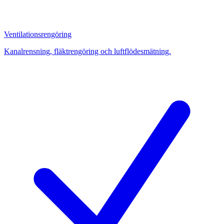
Ventilationsrengöring
Kanalrensning, fläktrengöring och luftflödesmätning.