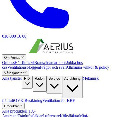
010-300 16 00
Om Aerius
Om oss
Här finns vi
Branschsamarbeten
Jobba hos
oss
Ventilationsbloggen
Frågor och svar
Allmänna villkor & policy
Våra tjänster
Alla tjänster
Mekanisk
FTX
Radon
Service
Avfuktning
frånluft
OVK Besiktning
Ventilation för BRF
Produkter
Alla produkter
FTX-
Aggregat
Frånluftsfläktar
Luftrenare
Köksfläktar
Mini-