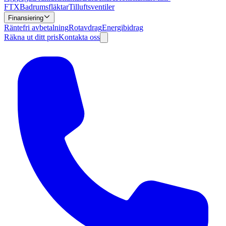
FTX
Badrumsfläktar
Tilluftsventiler
Finansiering
Räntefri avbetalning
Rotavdrag
Energibidrag
Räkna ut ditt pris
Kontakta oss