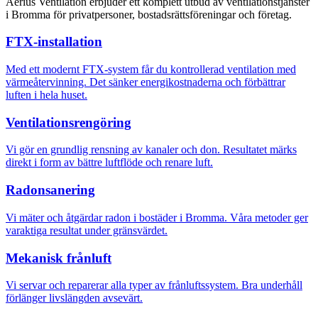
Aerius Ventilation erbjuder ett komplett utbud av ventilationstjänster
i Bromma för privatpersoner, bostadsrättsföreningar och företag.
FTX-installation
Med ett modernt FTX-system får du kontrollerad ventilation med
värmeåtervinning. Det sänker energikostnaderna och förbättrar
luften i hela huset.
Ventilationsrengöring
Vi gör en grundlig rensning av kanaler och don. Resultatet märks
direkt i form av bättre luftflöde och renare luft.
Radonsanering
Vi mäter och åtgärdar radon i bostäder i Bromma. Våra metoder ger
varaktiga resultat under gränsvärdet.
Mekanisk frånluft
Vi servar och reparerar alla typer av frånluftssystem. Bra underhåll
förlänger livslängden avsevärt.