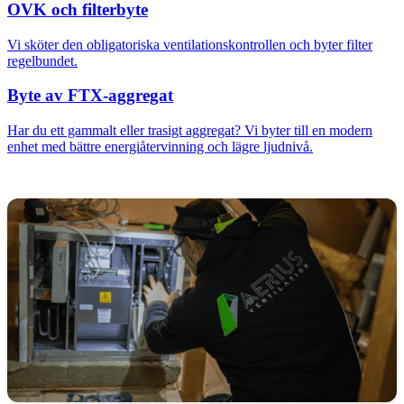
OVK och filterbyte
Vi sköter den obligatoriska ventilationskontrollen och byter filter
regelbundet.
Byte av FTX-aggregat
Har du ett gammalt eller trasigt aggregat? Vi byter till en modern
enhet med bättre energiåtervinning och lägre ljudnivå.