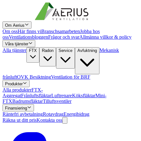
Om Aerius
Om oss
Här finns vi
Branschsamarbeten
Jobba hos
oss
Ventilationsbloggen
Frågor och svar
Allmänna villkor & policy
Våra tjänster
Alla tjänster
Mekanisk
FTX
Radon
Service
Avfuktning
frånluft
OVK Besiktning
Ventilation för BRF
Produkter
Alla produkter
FTX-
Aggregat
Frånluftsfläktar
Luftrenare
Köksfläktar
Mini-
FTX
Badrumsfläktar
Tilluftsventiler
Finansiering
Räntefri avbetalning
Rotavdrag
Energibidrag
Räkna ut ditt pris
Kontakta oss