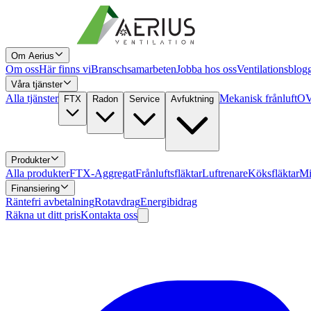
Om Aerius
Om oss
Här finns vi
Branschsamarbeten
Jobba hos oss
Ventilationsblog
Våra tjänster
Alla tjänster
Mekanisk frånluft
OV
FTX
Radon
Service
Avfuktning
Produkter
Alla produkter
FTX-Aggregat
Frånluftsfläktar
Luftrenare
Köksfläktar
Mi
Finansiering
Räntefri avbetalning
Rotavdrag
Energibidrag
Räkna ut ditt pris
Kontakta oss