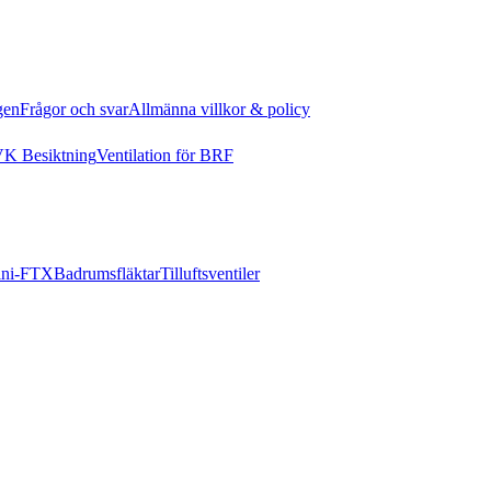
gen
Frågor och svar
Allmänna villkor & policy
K Besiktning
Ventilation för BRF
ni-FTX
Badrumsfläktar
Tilluftsventiler